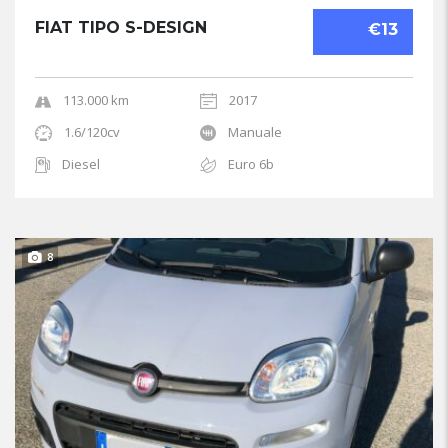
FIAT TIPO S-DESIGN
€13
113.000 km
2017
1.6/120cv
Manuale
Diesel
Euro 6b
8