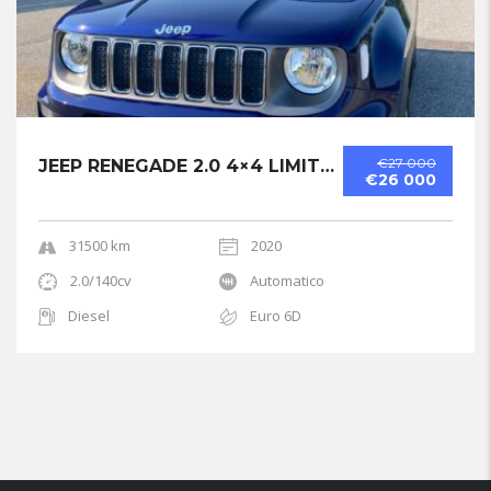
€27 000
JEEP RENEGADE 2.0 4×4 LIMITED
€26 000
31500 km
2020
2.0/140cv
Automatico
Diesel
Euro 6D