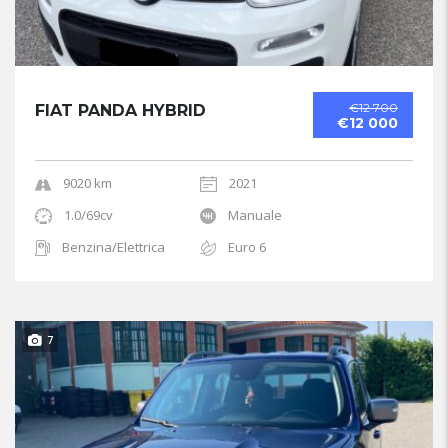
€12 700
FIAT PANDA HYBRID
€12 000
9020 km
2021
1.0/69cv
Manuale
Benzina/Elettrica
Euro 6
7