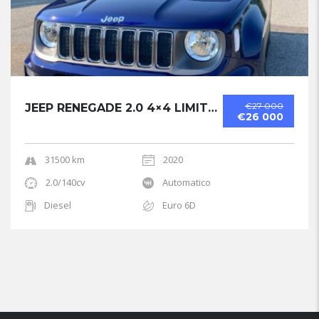
€27 000
JEEP RENEGADE 2.0 4×4 LIMITED
€26 000
31500 km
2020
2.0/140cv
Automatico
Diesel
Euro 6D