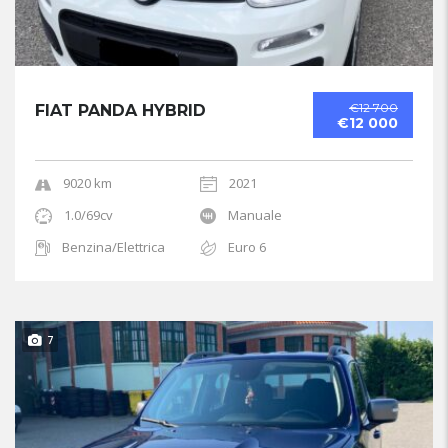
€12 700
FIAT PANDA HYBRID
€12 000
9020 km
2021
1.0/69cv
Manuale
Benzina/Elettrica
Euro 6
7