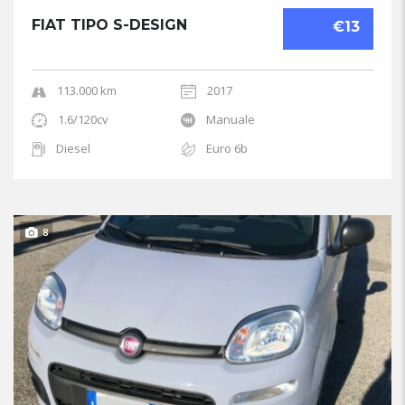
FIAT TIPO S-DESIGN
€13
113.000 km
2017
1.6/120cv
Manuale
Diesel
Euro 6b
8