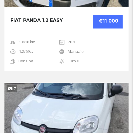
FIAT PANDA 1.2 EASY
€11 000
13918 km
2020
1.2/69cv
Manuale
Benzina
Euro 6
7